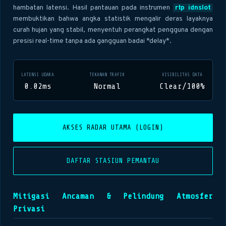
hambatan latensi. Hasil pantauan pada instrumen
rtp idnslot
membuktikan bahwa angka statistik mengalir deras layaknya
curah hujan yang stabil, menyentuh perangkat pengguna dengan
presisi real-time tanpa ada gangguan badai *delay*.
LATENSI UDARA
TEKANAN TRAFIK
VISIBILITAS DATA
0.02ms
Normal
Clear/100%
AKSES RADAR UTAMA (LOGIN)
DAFTAR STASIUN PEMANTAU
Mitigasi Ancaman & Pelindung Atmosfer
Privasi